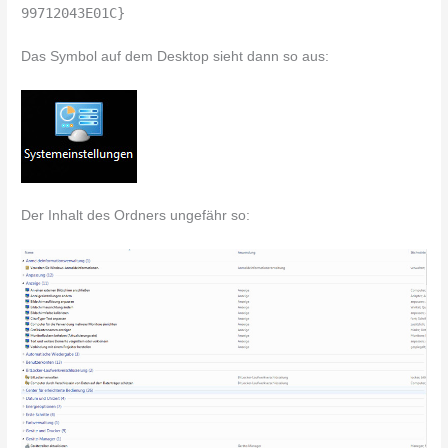
99712043E01C}
Das Symbol auf dem Desktop sieht dann so aus:
Der Inhalt des Ordners ungefähr so: