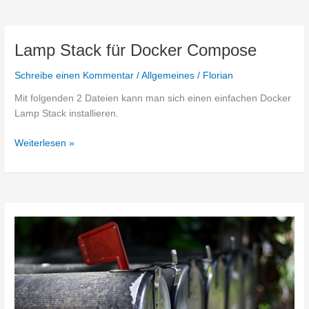
Redis
und
Service
Lamp Stack für Docker Compose
Workern
hinter
Schreibe einen Kommentar
/
Allgemeines
/
Florian
Nginx-
Mit folgenden 2 Dateien kann man sich einen einfachen Docker
Proxy-
Lamp Stack installieren.
Manager
Lamp
Weiterlesen »
Stack
für
Docker
Compose