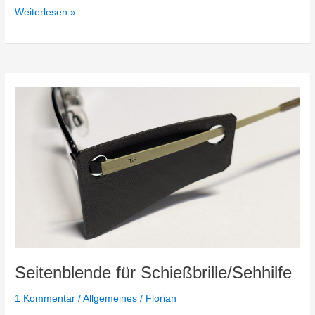
Debian
Weiterlesen »
Systemmails
per
SMTP
versenden
Seitenblende für Schießbrille/Sehhilfe
1 Kommentar
/
Allgemeines
/
Florian