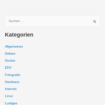
S
u
c
Kategorien
h
e
Allgemeines
n
Debian
n
Docker
a
EDV
c
Fotografie
h
:
Hardware
Internet
Linux
Lustiges