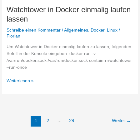
Watchtower in Docker einmalig laufen
lassen
Schreibe einen Kommentar
/
Allgemeines
,
Docker
,
Linux
/
Florian
Um Watchtower in Docker einmalig laufen zu lassen, folgenden
Befell in der Konsole eingeben: docker run -v
/var/run/docker.sock:/var/run/docker.sock containrrr/watchtower
–run-once
Watchtower
Weiterlesen »
in
Docker
einmalig
laufen
lassen
1
2
…
29
Weiter
→