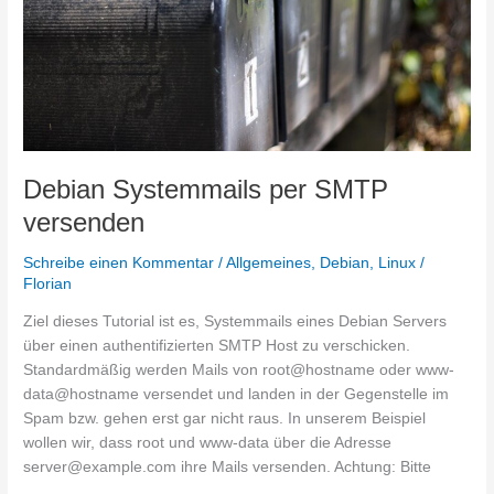
Debian Systemmails per SMTP
versenden
Schreibe einen Kommentar
/
Allgemeines
,
Debian
,
Linux
/
Florian
Ziel dieses Tutorial ist es, Systemmails eines Debian Servers
über einen authentifizierten SMTP Host zu verschicken.
Standardmäßig werden Mails von root@hostname oder www-
data@hostname versendet und landen in der Gegenstelle im
Spam bzw. gehen erst gar nicht raus. In unserem Beispiel
wollen wir, dass root und www-data über die Adresse
server@example.com ihre Mails versenden. Achtung: Bitte