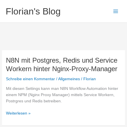
Zum
Florian's Blog
Inhalt
springen
N8N mit Postgres, Redis und Service
Workern hinter Nginx-Proxy-Manager
Schreibe einen Kommentar
/
Allgemeines
/
Florian
Mit diesen Settings kann man N8N Workflow Automation hinter
einem NPM (Nginx Proxy Manager) mittels Service Workern,
Postrgres und Redis betreiben.
N8N
Weiterlesen »
mit
Postgres,