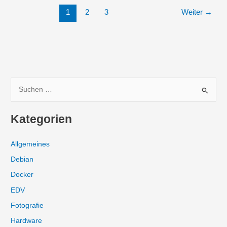
bei
1
2
3
Weiter
→
Stromausfall
trotz
BBU
oder
ZMM
S
u
c
Kategorien
h
e
Allgemeines
n
Debian
n
Docker
a
EDV
c
Fotografie
h
:
Hardware