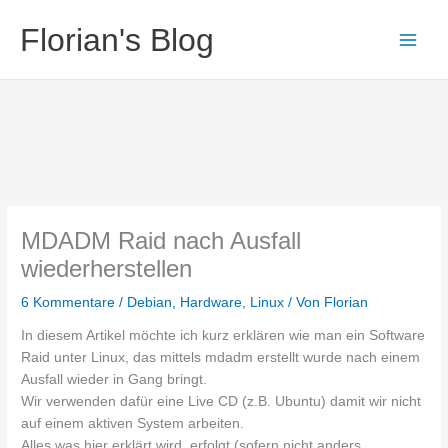
Zum
Florian's Blog
Inhalt
springen
MDADM Raid nach Ausfall
wiederherstellen
6 Kommentare
/
Debian
,
Hardware
,
Linux
/ Von
Florian
In diesem Artikel möchte ich kurz erklären wie man ein Software
Raid unter Linux, das mittels mdadm erstellt wurde nach einem
Ausfall wieder in Gang bringt.
Wir verwenden dafür eine Live CD (z.B. Ubuntu) damit wir nicht
auf einem aktiven System arbeiten.
Alles was hier erklärt wird, erfolgt (sofern nicht anders