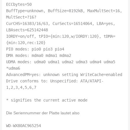
ECCbytes=50
BuffType=unknown, BuffSize=8192kB, MaxMultSect=16,
MultSect=?16?
CurCHS=16383/16/63, CurSects=16514064, LBA=yes,
LBAsects=625142448
IORDY=on/off, tPIO={min:120,w/IORDY:120}, tDMA=
{min:120,rec:120}
PIO modes: pio0 pio3 pio4
DMA modes: mdma0 mdma1 mdma2
UDMA modes: udma0 udma1 udma2 udma3 udma4 udma5
*udma6
AdvancedPM=yes: unknown setting WriteCache=enabled
Drive conforms to: Unspecified: ATA/ATAPI-
1,2,3,4,5,6,7
* signifies the current active mode
Die Seriennummer der Platte lautet also
WD-WX80AC965254