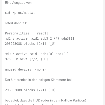
Eine Ausgabe von
cat /proc/mdstat
liefert dann z.B.
Personalities : [raid1]
md1 : active raid1 sdb3[2](F) sda3[1]
296993088 blocks [2/1] [_U]
md0 : active raid1 sdb1[0] sda1[1]
97536 blocks [2/2] [UU]
unused devices: <none>
Der Unterstrich in den eckigen Klammern bei
296993088 blocks [2/1] [_U]
bedeutet, dass die HDD (oder in dem Fall die Partition)