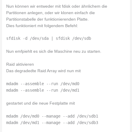
Nun können wir entweder mit fdisk oder ähnlichem die
Partitionen anlegen, oder wir klonen einfach die
Partitionstabelle der funktionierenden Platte.
Dies funktioniert mit folgendem Befehl:
sfdisk -d /dev/sda | sfdisk /dev/sdb
Nun emfpiehlt es sich die Maschine neu zu starten.
Raid aktivieren
Das degradedte Raid Array wird nun mit
mdadm --assemble --run /dev/md0
mdadm --assemble --run /dev/md1
gestartet und die neue Festplatte mit
mdadm /dev/md0 --manage --add /dev/sdb1
mdadm /dev/md1 --manage --add /dev/sdb3