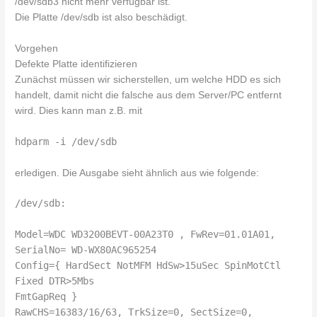
/dev/sdb3 nicht mehr verfügbar ist.
Die Platte /dev/sdb ist also beschädigt.
Vorgehen
Defekte Platte identifizieren
Zunächst müssen wir sicherstellen, um welche HDD es sich
handelt, damit nicht die falsche aus dem Server/PC entfernt
wird. Dies kann man z.B. mit
hdparm -i /dev/sdb
erledigen. Die Ausgabe sieht ähnlich aus wie folgende:
/dev/sdb:
Model=WDC WD3200BEVT-00A23T0 , FwRev=01.01A01,
SerialNo= WD-WX80AC965254
Config={ HardSect NotMFM HdSw>15uSec SpinMotCtl
Fixed DTR>5Mbs
FmtGapReq }
RawCHS=16383/16/63, TrkSize=0, SectSize=0,