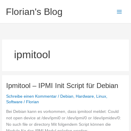
Zum
Florian's Blog
Inhalt
springen
ipmitool
Ipmitool – IPMI Init Script für Debian
Schreibe einen Kommentar
/
Debian
,
Hardware
,
Linux
,
Software
/
Florian
Bei Debian kann es vorkommen, dass ipmitool meldet: Could
not open device at /dev/ipmi0 or /dev/ipmi/0 or /dev/ipmidev/0:
No such file or directory Mit folgendem Script können die
Module für das IPMI Modul geladen werden: