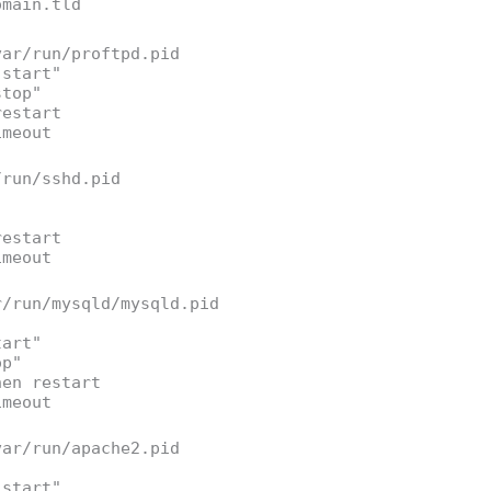
omain.tld
var/run/proftpd.pid
 start"
stop"
restart
imeout
/run/sshd.pid
"
restart
imeout
r/run/mysqld/mysqld.pid
tart"
op"
hen restart
imeout
var/run/apache2.pid
 start"