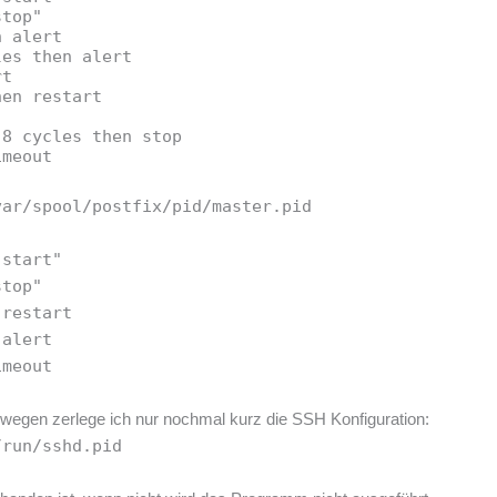
stop"
n alert
les then alert
rt
hen restart
 8 cycles then stop
imeout
var/spool/postfix/pid/master.pid
 start"
stop"
 restart
 alert
imeout
deswegen zerlege ich nur nochmal kurz die SSH Konfiguration:
/run/sshd.pid