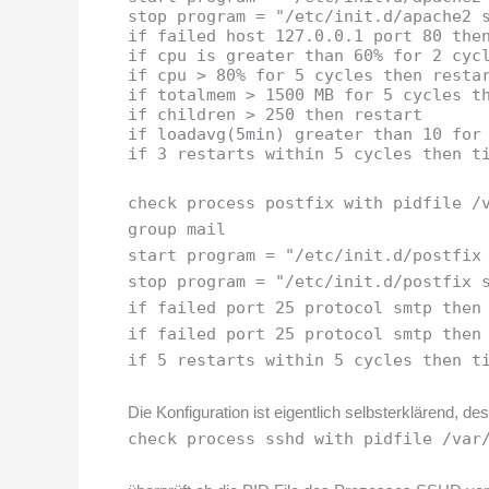
stop program = "/etc/init.d/apache2 
if failed host 127.0.0.1 port 80 the
if cpu is greater than 60% for 2 cyc
if cpu > 80% for 5 cycles then resta
if totalmem > 1500 MB for 5 cycles t
if children > 250 then restart
if loadavg(5min) greater than 10 for
if 3 restarts within 5 cycles then t
check process postfix with pidfile /
group mail
start program = "/etc/init.d/postfix
stop program = "/etc/init.d/postfix 
if failed port 25 protocol smtp then
if failed port 25 protocol smtp then
if 5 restarts within 5 cycles then t
Die Konfiguration ist eigentlich selbsterklärend, 
check process sshd with pidfile /var