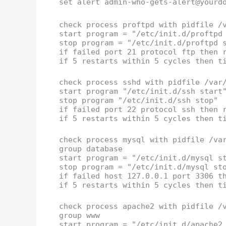
set alert admin-who-gets-alert@yourd
check process proftpd with pidfile /
start program = "/etc/init.d/proftpd
stop program = "/etc/init.d/proftpd 
if failed port 21 protocol ftp then 
if 5 restarts within 5 cycles then t
check process sshd with pidfile /var
start program "/etc/init.d/ssh start
stop program "/etc/init.d/ssh stop"
if failed port 22 protocol ssh then 
if 5 restarts within 5 cycles then t
check process mysql with pidfile /va
group database
start program = "/etc/init.d/mysql s
stop program = "/etc/init.d/mysql st
if failed host 127.0.0.1 port 3306 t
if 5 restarts within 5 cycles then t
check process apache2 with pidfile /
group www
start program = "/etc/init.d/apache2