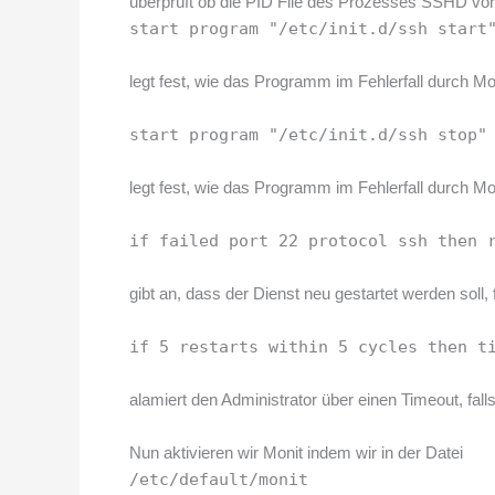
überprüft ob die PID File des Prozesses SSHD vor
start program "/etc/init.d/ssh start
legt fest, wie das Programm im Fehlerfall durch Mo
start program "/etc/init.d/ssh stop"
legt fest, wie das Programm im Fehlerfall durch M
if failed port 22 protocol ssh then 
gibt an, dass der Dienst neu gestartet werden soll, f
if 5 restarts within 5 cycles then t
alamiert den Administrator über einen Timeout, falls
Nun aktivieren wir Monit indem wir in der Datei
/etc/default/monit