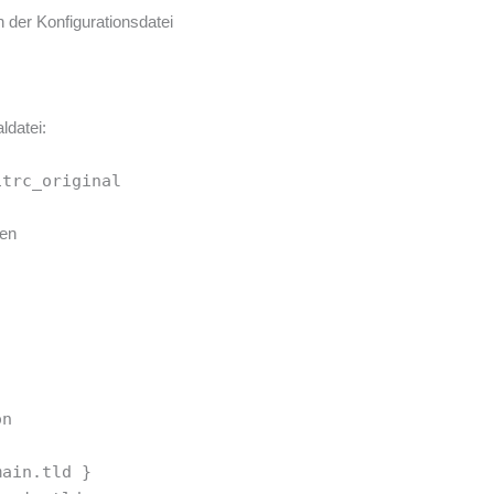
 der Konfigurationsdatei
ldatei:
itrc_original
ten
on
main.tld }