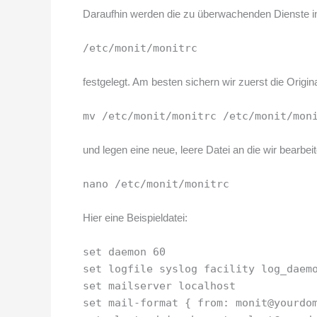
Daraufhin werden die zu überwachenden Dienste in
/etc/monit/monitrc
festgelegt. Am besten sichern wir zuerst die Origina
mv /etc/monit/monitrc /etc/monit/mon
und legen eine neue, leere Datei an die wir bearbei
nano /etc/monit/monitrc
Hier eine Beispieldatei:
set daemon 60
set logfile syslog facility log_daem
set mailserver localhost
set mail-format { from: monit@yourdo