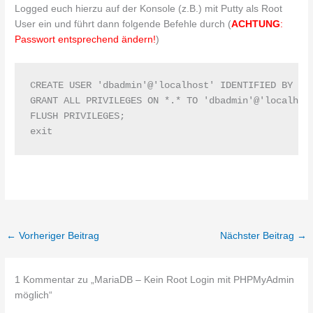
Logged euch hierzu auf der Konsole (z.B.) mit Putty als Root
User ein und führt dann folgende Befehle durch (
ACHTUNG
:
Passwort entsprechend ändern!
)
CREATE USER 'dbadmin'@'localhost' IDENTIFIED BY 'Pa
GRANT ALL PRIVILEGES ON *.* TO 'dbadmin'@'localhost
FLUSH PRIVILEGES;

exit
←
Vorheriger Beitrag
Nächster Beitrag
→
1 Kommentar zu „MariaDB – Kein Root Login mit PHPMyAdmin
möglich“