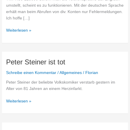
umstellt, scheint es zu funktionieren. Mit der deutschen Sprache
erhält man beim Abrufen von div. Konten nur Fehlermeldungen.
Ich hoffe […]
G1
Weiterlesen »
–
Bug
mit
IMAP
Peter Steiner ist tot
/
POP
Schreibe einen Kommentar
/
Allgemeines
/
Florian
Peter Steiner der beliebte Volkskomiker verstarb gestern im
Alter von 81 Jahren an einem Herzinfarkt.
Peter
Weiterlesen »
Steiner
ist
tot