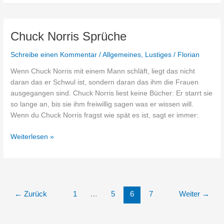
Uri
Geller
Chuck Norris Sprüche
Schreibe einen Kommentar
/
Allgemeines
,
Lustiges
/
Florian
Wenn Chuck Norris mit einem Mann schläft, liegt das nicht
daran das er Schwul ist, sondern daran das ihm die Frauen
ausgegangen sind. Chuck Norris liest keine Bücher: Er starrt sie
so lange an, bis sie ihm freiwillig sagen was er wissen will.
Wenn du Chuck Norris fragst wie spät es ist, sagt er immer:
Chuck
Weiterlesen »
Norris
Sprüche
←
Zurück
1
…
5
6
7
Weiter
→