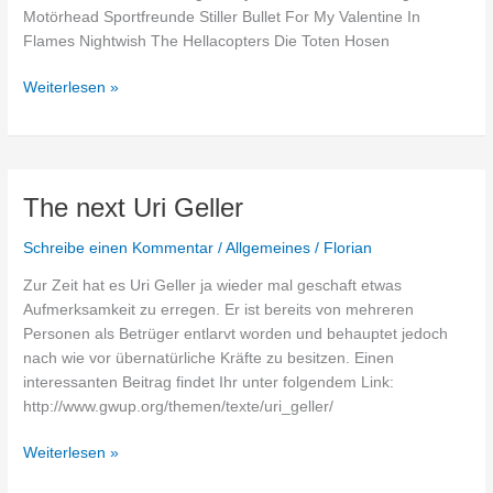
Motörhead Sportfreunde Stiller Bullet For My Valentine In
Flames Nightwish The Hellacopters Die Toten Hosen
Rock
Weiterlesen »
im
Park
2008
The next Uri Geller
Schreibe einen Kommentar
/
Allgemeines
/
Florian
Zur Zeit hat es Uri Geller ja wieder mal geschaft etwas
Aufmerksamkeit zu erregen. Er ist bereits von mehreren
Personen als Betrüger entlarvt worden und behauptet jedoch
nach wie vor übernatürliche Kräfte zu besitzen. Einen
interessanten Beitrag findet Ihr unter folgendem Link:
http://www.gwup.org/themen/texte/uri_geller/
The
Weiterlesen »
next