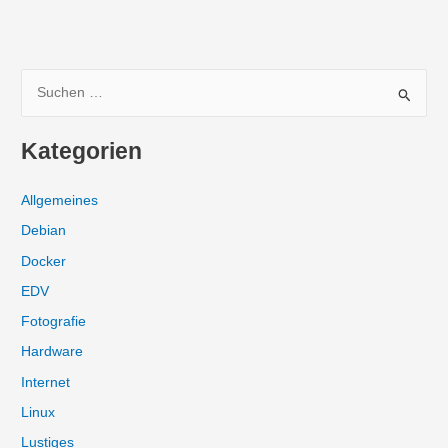
S
u
c
Kategorien
h
e
Allgemeines
n
Debian
n
Docker
a
EDV
c
Fotografie
h
:
Hardware
Internet
Linux
Lustiges