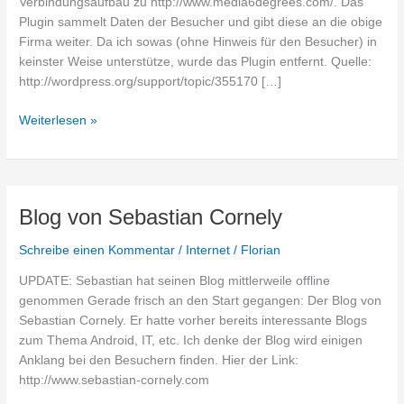
Verbindungsaufbau zu http://www.media6degrees.com/. Das
Plugin sammelt Daten der Besucher und gibt diese an die obige
Firma weiter. Da ich sowas (ohne Hinweis für den Besucher) in
keinster Weise unterstütze, wurde das Plugin entfernt. Quelle:
http://wordpress.org/support/topic/355170 […]
Rauswurf
Weiterlesen »
zweier
Plugins
aus
meinem
Blog von Sebastian Cornely
Blog
Schreibe einen Kommentar
/
Internet
/
Florian
UPDATE: Sebastian hat seinen Blog mittlerweile offline
genommen Gerade frisch an den Start gegangen: Der Blog von
Sebastian Cornely. Er hatte vorher bereits interessante Blogs
zum Thema Android, IT, etc. Ich denke der Blog wird einigen
Anklang bei den Besuchern finden. Hier der Link:
http://www.sebastian-cornely.com