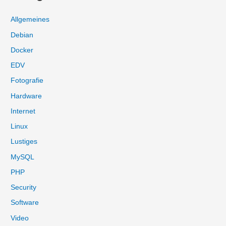
h
e
Allgemeines
n
Debian
n
Docker
a
EDV
c
Fotografie
h
:
Hardware
Internet
Linux
Lustiges
MySQL
PHP
Security
Software
Video