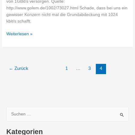
von 1GBit/s versorgen. Quelle:
http://www.golem.de/1002/73027.html Schade, dass bei uns ein
gewisser Konzern nicht mal die Grundabdeckung mit 1024
kbit/s schafft.
Google
Weiterlesen »
kündigt
Internetzugänge
mit
1GBit/s
an
←
Zurück
1
…
3
4
S
u
c
Kategorien