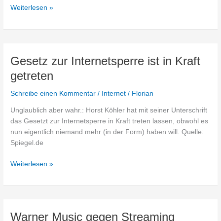
Blog
Weiterlesen »
von
Sebastian
Cornely
Gesetz zur Internetsperre ist in Kraft
getreten
Schreibe einen Kommentar
/
Internet
/
Florian
Unglaublich aber wahr.: Horst Köhler hat mit seiner Unterschrift
das Gesetzt zur Internetsperre in Kraft treten lassen, obwohl es
nun eigentlich niemand mehr (in der Form) haben will. Quelle:
Spiegel.de
Gesetz
Weiterlesen »
zur
Internetsperre
ist
in
Warner Music gegen Streaming
Kraft