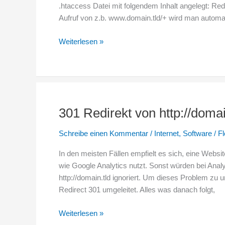
.htaccess Datei mit folgendem Inhalt angelegt: 
Aufruf von z.b. www.domain.tld/+ wird man automati
Google+
Weiterlesen »
Profil
mit
der
eigenen
URL
301 Redirekt von http://domai
verlinken
Schreibe einen Kommentar
/
Internet
,
Software
/
Fl
In den meisten Fällen empfielt es sich, eine Websi
wie Google Analytics nutzt. Sonst würden bei Analy
http://domain.tld ignoriert. Um dieses Problem z
Redirect 301 umgeleitet. Alles was danach folgt,
301
Weiterlesen »
Redirekt