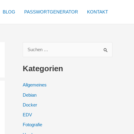
BLOG
PASSWORTGENERATOR
KONTAKT
S
u
c
Kategorien
h
e
Allgemeines
n
Debian
n
Docker
a
EDV
c
Fotografie
h