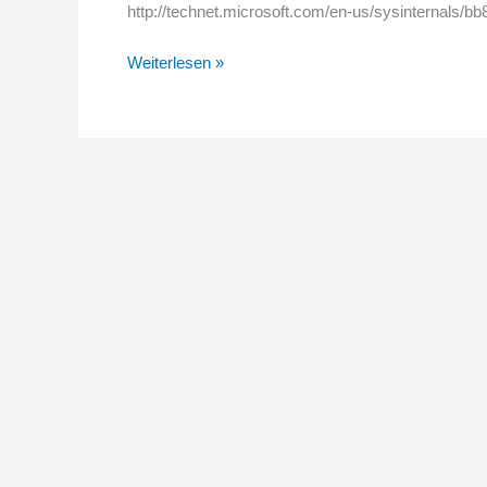
http://technet.microsoft.com/en-us/sysinternals/b
Welcher
Weiterlesen »
Prozess
greift
auf
die
Festplatte
zu