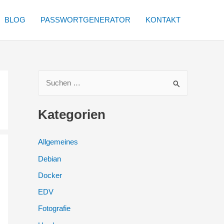
BLOG
PASSWORTGENERATOR
KONTAKT
S
u
c
Kategorien
h
e
Allgemeines
n
Debian
n
Docker
a
EDV
c
Fotografie
h