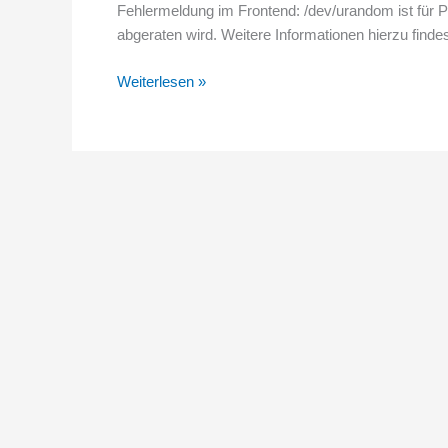
Fehlermeldung im Frontend: /dev/urandom ist für 
abgeraten wird. Weitere Informationen hierzu finde
/dev/urandom
Weiterlesen »
bleibt
trotz
Eintrag
in
open_basedir
nicht
lesbar