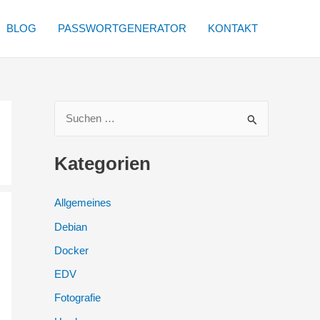
BLOG
PASSWORTGENERATOR
KONTAKT
S
u
c
Kategorien
h
e
Allgemeines
n
Debian
n
Docker
a
EDV
c
Fotografie
h