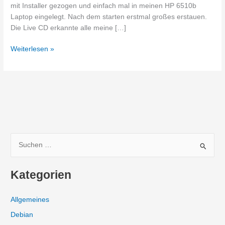
mit Installer gezogen und einfach mal in meinen HP 6510b
Laptop eingelegt. Nach dem starten erstmal großes erstauen.
Die Live CD erkannte alle meine […]
Probier
Weiterlesen »
was
neues
diesen
Sommer…
oder
auch
nicht!
S
u
c
Kategorien
h
e
Allgemeines
n
Debian
n