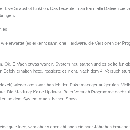
r Live Snapshot funktion. Das bedeutet man kann alle Dateien die v
bringen.
t es:
 wie erwartet (es erkennt sämtliche Hardware, die Versionen der Pro
en. Ok. Einfach etwas warten, System neu starten und es sollte funkt
efehl erhalten hatte, reagierte es nicht. Nach dem 4. Versuch stürz
zeit) wieder oben war, hab ich den Paketmanager aufgerufen. Vielle
atte. Die Meldung: Keine Updates. Beim Versuch Programme nachzuin
beiten an dem System macht keinen Spass.
e gute Idee, wird aber sicherlicht noch ein paar Jährchen brauchen b