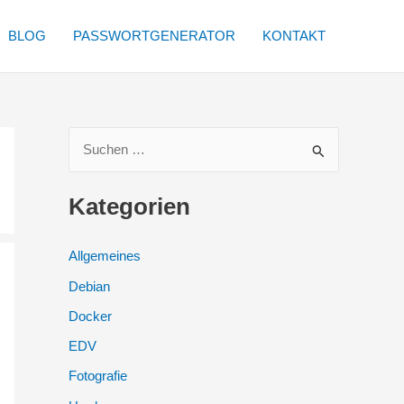
BLOG
PASSWORTGENERATOR
KONTAKT
S
u
c
Kategorien
h
e
Allgemeines
n
Debian
n
Docker
a
EDV
c
Fotografie
h