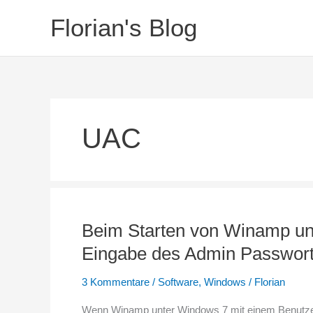
Zum
Florian's Blog
Inhalt
springen
UAC
Beim Starten von Winamp un
Eingabe des Admin Passwor
3 Kommentare
/
Software
,
Windows
/
Florian
Wenn Winamp unter Windows 7 mit einem Benutzerac