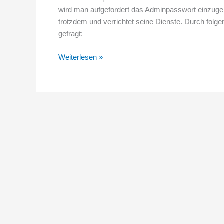
wird man aufgefordert das Adminpasswort einzuge
trotzdem und verrichtet seine Dienste. Durch fol
gefragt:
Beim
Weiterlesen »
Starten
von
Winamp
unter
Windows
7
fordert
UAC
die
Eingabe
des
Admin
Passworts