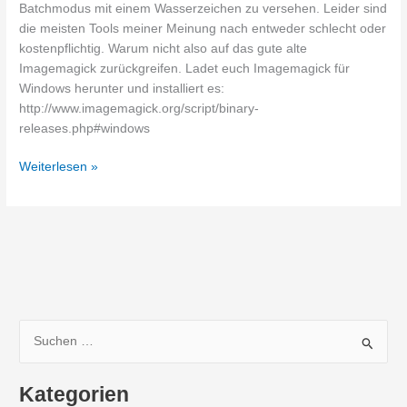
Batchmodus mit einem Wasserzeichen zu versehen. Leider sind
die meisten Tools meiner Meinung nach entweder schlecht oder
kostenpflichtig. Warum nicht also auf das gute alte
Imagemagick zurückgreifen. Ladet euch Imagemagick für
Windows herunter und installiert es:
http://www.imagemagick.org/script/binary-
releases.php#windows
Kostenlos
Weiterlesen »
Bilder
mit
Wasserzeichen
versehen
–
Batchmodus
S
u
c
Kategorien
h