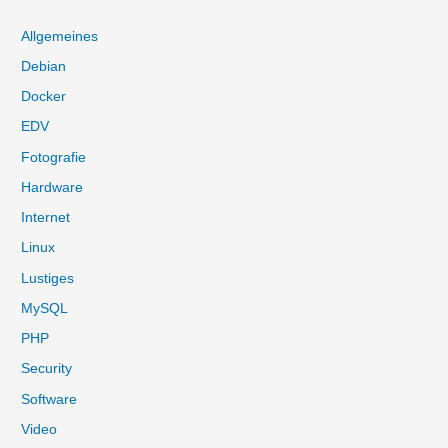
e
Allgemeines
n
Debian
n
Docker
a
EDV
c
Fotografie
h
:
Hardware
Internet
Linux
Lustiges
MySQL
PHP
Security
Software
Video